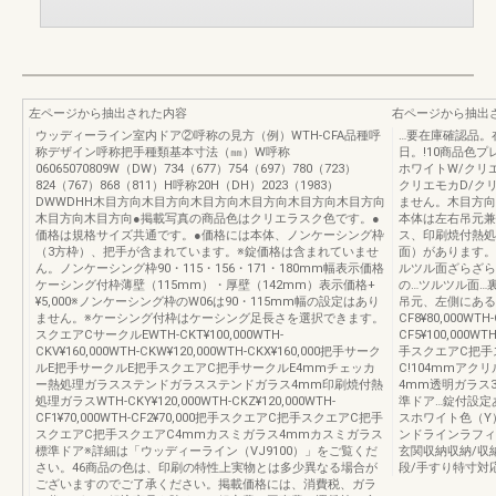
左ページから抽出された内容
右ページから抽出
ウッディーライン室内ドア②呼称の見方（例）WTH-CFA品種呼
…要在庫確認品。
称デザイン呼称把手種類基本寸法（㎜）W呼称
日。!10商品色
06065070809W（DW）734（677）754（697）780（723）
ホワイトW/クリ
824（767）868（811）H呼称20H（DH）2023（1983）
クリエモカD/ク
DWWDHH木目方向木目方向木目方向木目方向木目方向木目方向
ません。木目方向
木目方向木目方向●掲載写真の商品色はクリエラスク色です。●
本体は左右吊元兼
価格は規格サイズ共通です。●価格には本体、ノンケーシング枠
ス、印刷焼付熱処
（3方枠）、把手が含まれています。※錠価格は含まれていませ
面）があります。
ん。ノンケーシング枠90・115・156・171・180mm幅表示価格
ルツル面ざらざら
ケーシング付枠薄壁（115mm）・厚壁（142mm）表示価格+
の…ツルツル面…
¥5,000※ノンケーシング枠のW06は90・115mm幅の設定はあり
吊元、左側にあるのが
ません。※ケーシング付枠はケーシング足長さを選択できます。
CF8¥80,000WTH-
スクエアCサークルEWTH-CKT¥100,000WTH-
CF5¥100,000
CKV¥160,000WTH-CKW¥120,000WTH-CKX¥160,000把手サーク
手スクエアC把手
ルE把手サークルE把手スクエアC把手サークルE4mmチェッカ
C!104mmア
ー熱処理ガラスステンドガラスステンドガラス4mm印刷焼付熱
4mm透明ガラス
処理ガラスWTH-CKY¥120,000WTH-CKZ¥120,000WTH-
準ドア…錠付設定あ
CF1¥70,000WTH-CF2¥70,000把手スクエアC把手スクエアC把手
スホワイト色（Y
スクエアC把手スクエアC4mmカスミガラス4mmカスミガラス
ンドラインラフィ
標準ドア※詳細は「ウッディーライン（VJ9100）」をご覧くだ
玄関収納収納/収
さい。46商品の色は、印刷の特性上実物とは多少異なる場合が
段/手すり特寸対
ございますのでご了承ください。掲載価格には、消費税、ガラ