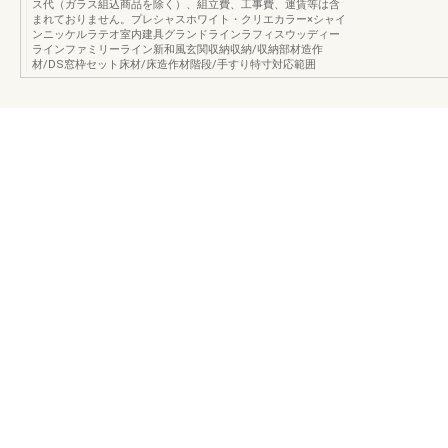
ス代（ガラス組込商品を除く）、組立費、工事費、運賃等は含
まれておりません。プレシャスホワイト・クリエカラー×シャイ
ンニッケルラテオ室内建具グランドラインラフィスウッディー
ラインファミリーライン新和風玄関収納収納/収納部材造作
材/DS窓枠セット床材/床造作材階段/手すり特寸対応範囲