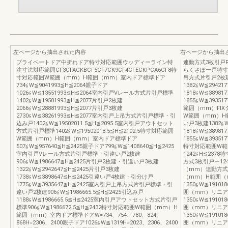
左ページから抽出された内容
右ページから抽出
プライベートドア中折れドア特寸対応範囲ウッディーライン特
連動方式3枚引戸
注寸法対応範囲CF3CFACKBCF5CF7CK9CF4CFECKPCA6CF8特
らくさぽー戸特寸
寸対応範囲W範囲（mm）H範囲（mm）室内ドア標準ドア
吊方式片引戸2枚
734≦W≦9041993≦H≦2064親子ドア
1382≦W≦29421
1026≦W≦13551993≦H≦2064室内引戸Vレール方式片引戸標準
1818≦W≦3898
1402≦W≦19501993≦H≦2077片引戸2枚建
1855≦W≦393
2066≦W≦28881993≦H≦2077片引戸3枚建
範囲（mm）FIXタ
2730≦W≦38261993≦H≦2077室内引戸上吊方式片引戸標準・引
W範囲（mm）H
込み戸1402≦W≦19502011.5≦H≦2095.5室内引戸アウトセット
い戸3枚建1382≦W
方式片引戸標準1402≦W≦19502018.5≦H≦2102.5特寸対応範囲
1818≦W≦3898
W範囲（mm）H範囲（mm）室内ドア標準ドア
1855≦W≦39351
507≦W≦957640≦H≦2425親子ドア799≦W≦1408640≦H≦2425
特寸対応範囲W範
室内引戸Vレール方式片引戸標準・引違い戸2枚建
1242≦H≦23
906≦W≦1986647≦H≦2425片引戸2枚建・引違い戸3枚建
方式3枚引戸ー12
1322≦W≦2942647≦H≦2425片引戸3枚建
（mm）連動方式3
1738≦W≦3898647≦H≦2425引違い戸4枚建・引分け戸
（mm）H範囲（
1775≦W≦3935647≦H≦2425室内引戸上吊方式片引戸標準・引
1350≦W≦191
違い戸2枚建906≦W≦1986665.5≦H≦2425引込み戸
囲（mm）リニア
1188≦W≦1986665.5≦H≦2425室内引戸アウトセット方式片引戸
1350≦W≦191
標準906≦W≦1986672.5≦H≦2432特寸対応範囲W範囲（mm）H
囲（mm）リニア
範囲（mm）室内ドア標準ドアW=734、754、780、824、
1350≦W≦191
868H=2306、2400親子ドア1026≦W≦1319H=2023、2306、2400
囲（mm）リニア