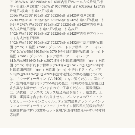
ア1083≦W≦13551983≦H≦2163室内引戸Vレール方式片引戸標
準・引違い戸2枚建1402≦W≦19501983≦H≦21632266≦H≦2425
片引戸2枚建・引違い戸3枚建
2066≦W≦28881983≦H≦21632266≦H≦2425片引戸3枚建
2730≦W≦38261983≦H≦21632266≦H≦2425引違い戸4枚建・引
分け戸2767≦W≦38631983≦H≦21632266≦H≦2425室内引戸上
吊方式片引戸標準・引違い戸2枚建・引込み戸
1402≦W≦19501983≦H≦21632266≦H≦2425室内引戸アウトセ
ット方式片引戸標準
1402≦W≦19501990≦H≦21702273≦H≦2432特寸対応範囲W範
囲（mm）H範囲（mm）プライベートドア標準ドア・トイレド
ア612≦W≦9561640.5≦H≦2070.5特寸対応範囲W範囲（mm）H
範囲（mm）プライベートドア標準ドア・トイレドア
612≦W≦9561640.5≦H≦2070.5特寸対応範囲W範囲（mm）H範
囲（mm）中折れドア標準ドア633≦W≦9741762≦H≦2092特寸
対応範囲W範囲（mm）H範囲（mm）中折れドアトイレドア
633≦W≦9741762≦H≦2092※特注寸法対応の際の価格について
は、「ウッディーライン（VJ9100）」をご覧ください。室内ド
ア・室内引戸機能付ドア256商品の色は、印刷の特性上実物とは
多少異なる場合がございますのでご了承ください。掲載価格に
は、消費税、ガラス代（ガラス組込商品を除く）、組立費、工
事費、運賃等は含まれておりません。プレシャスホワイト・ク
リエカラー×シャインニッケルラテオ室内建具グランドラインラ
フィスウッディーラインファミリーライン新和風玄関収納収納/
収納部材造作材/DS窓枠セット床材/床造作材階段/手すり特寸対
応範囲