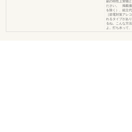
刷の特性上実物と
ださい。 掲載価
を除く）、組立代
［節電対策アレコ
れるタイプがあり
るね。こんな方法
よ。打ち水って、