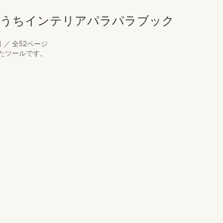
ンおうちインテリアパラパラブック
月
／
全52ページ
たツールです。