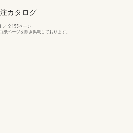
発注カタログ
月
／
全155ページ
。白紙ページを除き掲載しております。