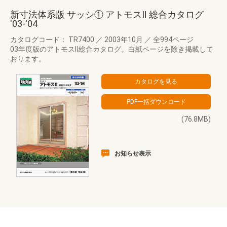
新寸法体系版 サッシ① アトモスⅡ 総合カタログ
'03-'04
カタログコード： TR7400
／
2003年10月
／
全994ページ
03年度版のアトモスⅡ総合カタログ。白紙ページを除き掲載して
おります。
(76.8MB)
お知らせ表示