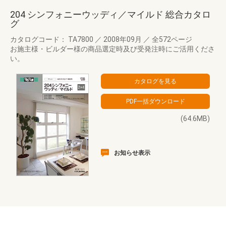
204 シンフォニーウッディ／マイルド 総合カタロ
グ
カタログコード： TA7800
／
2008年09月
／
全572ページ
お施主様・ビルダー様の商品選定時及び受発注時にご活用くださ
い。
(64.6MB)
お知らせ表示