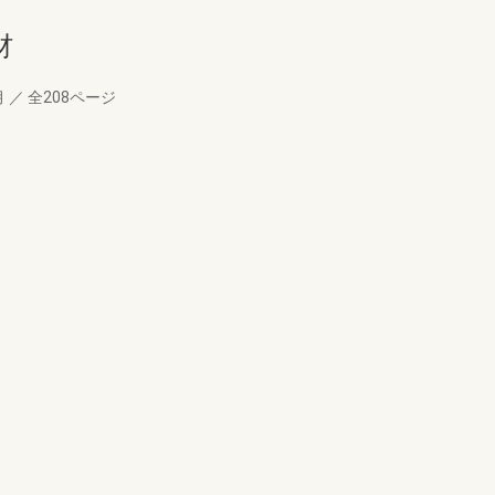
材
月
／
全208ページ