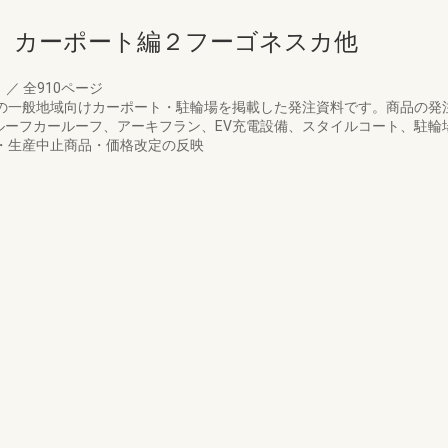
 カーポート編２フーゴネスカ他
月
／
全910ページ
アの一般地域向けカーポート・駐輪場を掲載した発注資料です。商品の発
ーフカールーフ、アーキフラン、EV充電設備、スタイルコート、駐輪場
加・生産中止商品・価格改定の反映