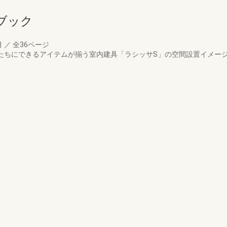
ルブック
月
／
全36ページ
かたちにできるアイテムが揃う室内建具「ラシッサS」の空間設置イメー