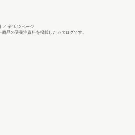
月
／
全1012ページ
カラー商品の受発注資料を掲載したカタログです。