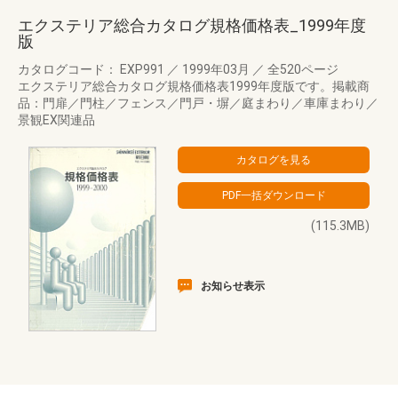
エクステリア総合カタログ規格価格表_1999年度
版
カタログコード： EXP991
／
1999年03月
／
全520ページ
エクステリア総合カタログ規格価格表1999年度版です。掲載商
品：門扉／門柱／フェンス／門戸・塀／庭まわり／車庫まわり／
景観EX関連品
(115.3MB)
お知らせ表示