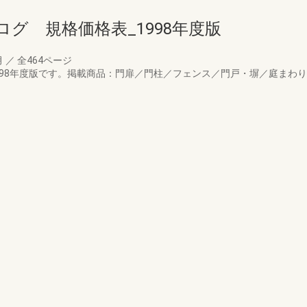
グ 規格価格表_1998年度版
月
／
全464ページ
98年度版です。掲載商品：門扉／門柱／フェンス／門戸・塀／庭まわり