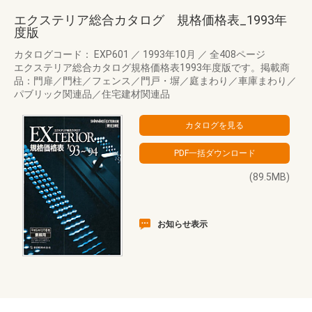
エクステリア総合カタログ 規格価格表_1993年
度版
カタログコード： EXP601
／
1993年10月
／
全408ページ
エクステリア総合カタログ規格価格表1993年度版です。掲載商
品：門扉／門柱／フェンス／門戸・塀／庭まわり／車庫まわり／
パブリック関連品／住宅建材関連品
(89.5MB)
お知らせ表示