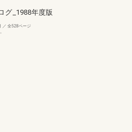
グ_1988年度版
月
／
全528ページ
す。