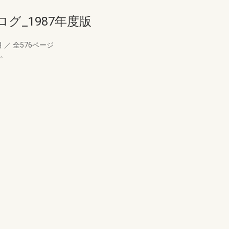
グ_1987年度版
月
／
全576ページ
す。