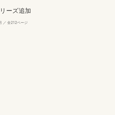
シリーズ追加
9月
／
全212ページ