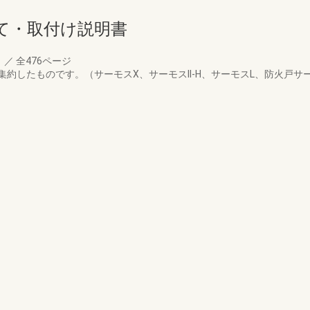
て・取付け説明書
月
／
全476ページ
したものです。（サーモスX、サーモスII-H、サーモスL、防火戸サーモス