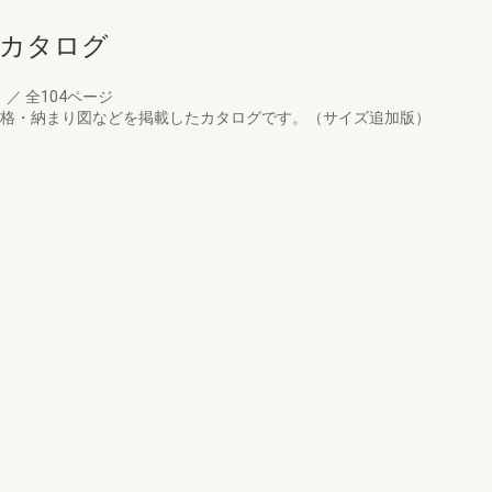
品カタログ
月
／
全104ページ
価格・納まり図などを掲載したカタログです。（サイズ追加版）