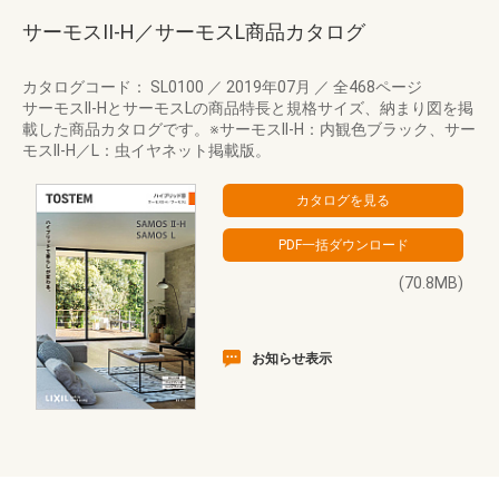
サーモスII-H／サーモスL商品カタログ
カタログコード： SL0100
／
2019年07月
／
全468ページ
サーモスII-HとサーモスLの商品特長と規格サイズ、納まり図を掲
載した商品カタログです。※サーモスII-H：内観色ブラック、サー
モスII-H／L：虫イヤネット掲載版。
(70.8MB)
お知らせ表示