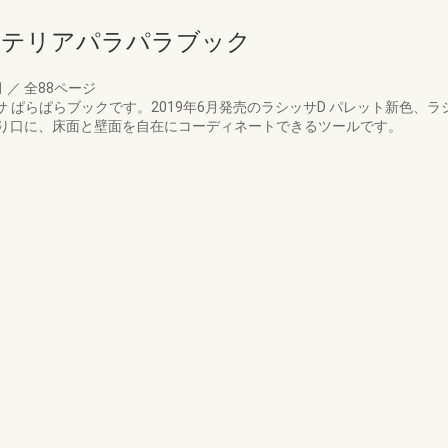
ンテリアパラパラブック
月
／
全88ページ
サ ぱらぱらブックです。2019年6月発売のラシッサD パレット新色、
り口に、床面と壁面を自在にコーディネートできるツールです。