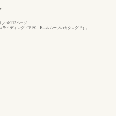
ブ
月
／
全112ページ
ライディングドア FG－Eエルムーブのカタログです。