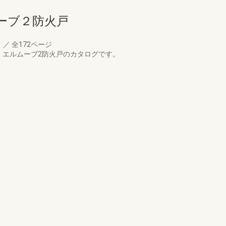
ーブ２防火戸
月
／
全172ページ
2・エルムーブ2防火戸のカタログです。