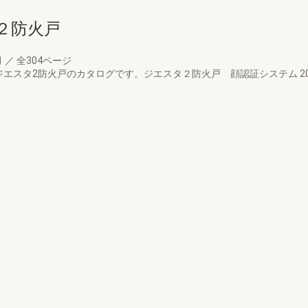
２防火戸
月
／
全304ページ
・ジエスタ2防火戸のカタログです。ジエスタ２防火戸 顔認証システム 20