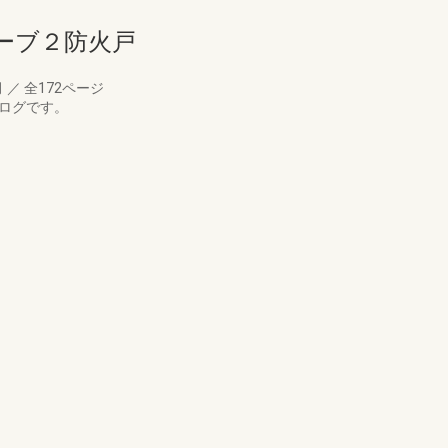
ーブ２防火戸
月
／
全172ページ
タログです。