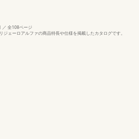
月
／
全108ページ
ア リジェーロアルファの商品特長や仕様を掲載したカタログです。