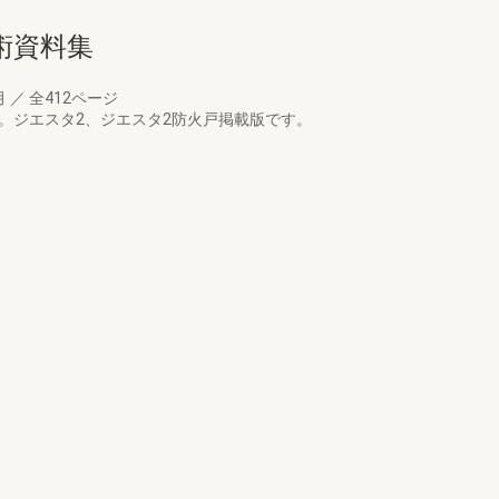
術資料集
月
／
全412ページ
。ジエスタ2、ジエスタ2防火戸掲載版です。