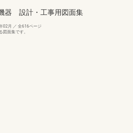
設備機器 設計・工事用図面集
4年02月
／
全616ページ
る図面集です。