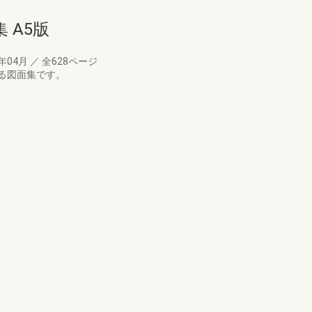
 A5版
2年04月
／
全628ページ
る図面集です。