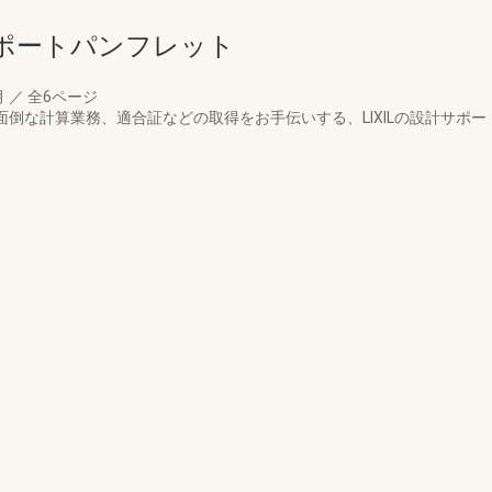
ポートパンフレット
月
／
全6ページ
面倒な計算業務、適合証などの取得をお手伝いする、LIXILの設計サポ