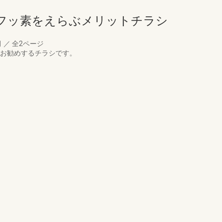
フッ素をえらぶメリットチラシ
月
／
全2ページ
をお勧めするチラシです。