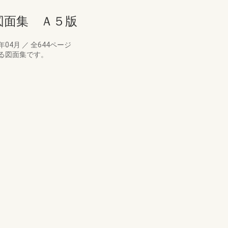
図面集 Ａ５版
6年04月
／
全644ページ
る図面集です。