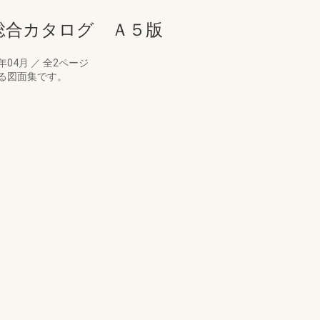
総合カタログ Ａ５版
4年04月
／
全2ページ
る図面集です。