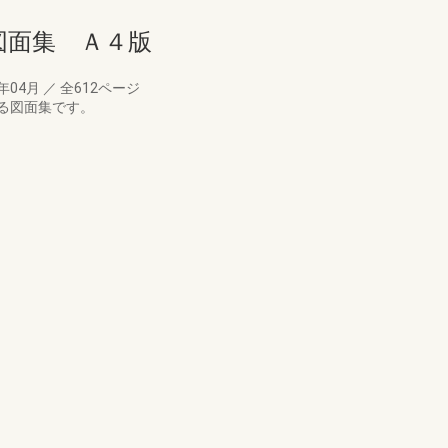
図面集 Ａ４版
3年04月
／
全612ページ
る図面集です。