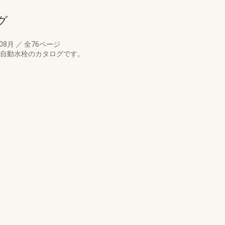
グ
年08月
／
全76ページ
温自動水栓のカタログです。