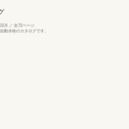
グ
年02月
／
全72ページ
温自動水栓のカタログです。