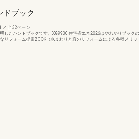
ンドブック
月
／
全32ページ
明したハンドブックです。XG9900 住宅省エネ2026はやわかりブッ
得なリフォーム提案BOOK（水まわりと窓のリフォームによる各種メリ