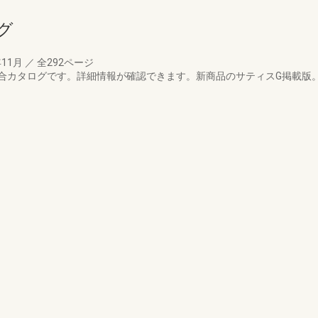
グ
年11月
／
全292ページ
合カタログです。詳細情報が確認できます。新商品のサティスG掲載版