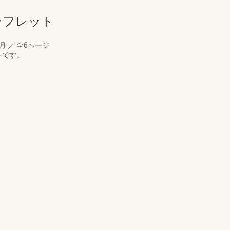
ンフレット
6月
／
全6ページ
トです。