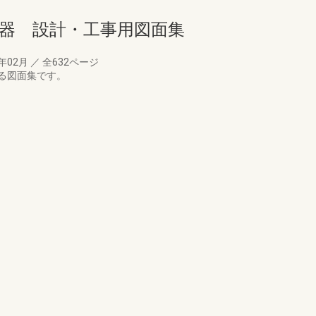
設備機器 設計・工事用図面集
5年02月
／
全632ページ
る図面集です。