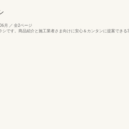
シ
年06月
／
全2ページ
知チラシです。商品紹介と施工業者さま向けに安心＆カンタンに提案できる