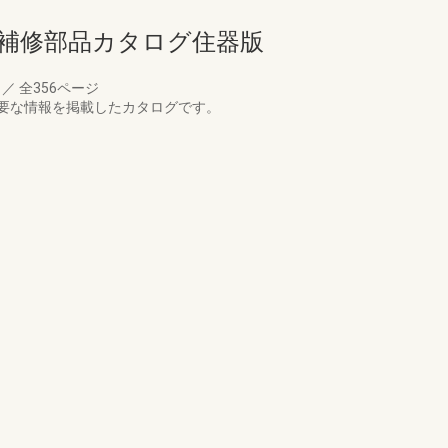
ド補修部品カタログ住器版
月
／
全356ページ
要な情報を掲載したカタログです。