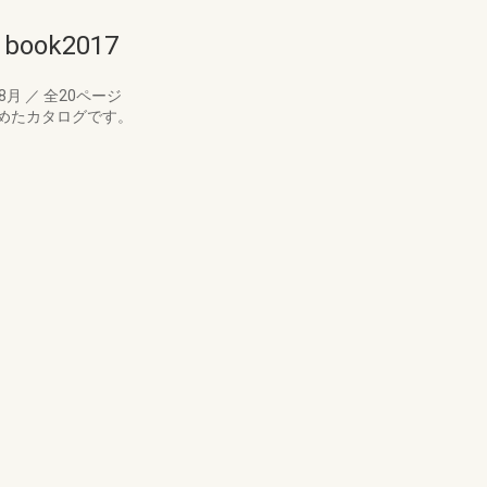
ook2017
08月
／
全20ページ
めたカタログです。