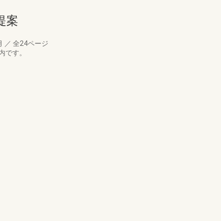
提案
月
／
全24ページ
案内です。