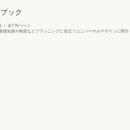
ドブック
月
／
全176ページ
基礎知識や制度などプランニングに役立つユニバーサルデザインに関す