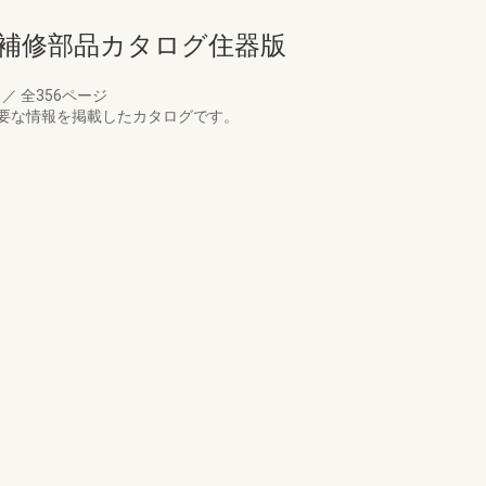
ド補修部品カタログ住器版
月
／
全356ページ
要な情報を掲載したカタログです。