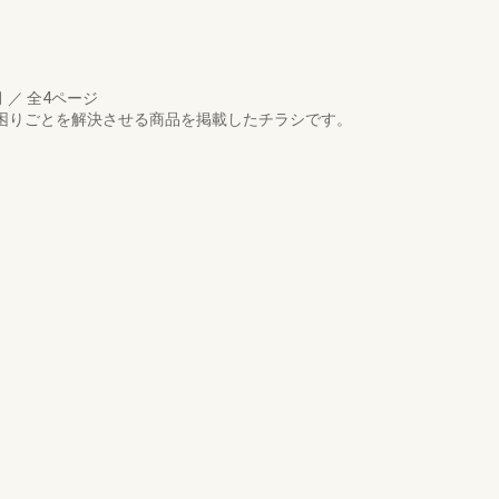
月
／
全4ページ
の困りごとを解決させる商品を掲載したチラシです。