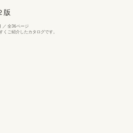
２版
月
／
全36ページ
りやすくご紹介したカタログです。