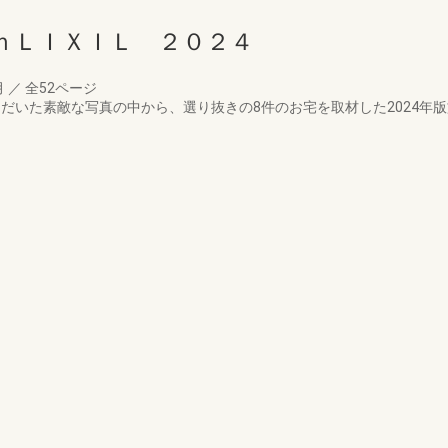
ｈＬＩＸＩＬ ２０２４
月
／
全52ページ
いただいた素敵な写真の中から、選り抜きの8件のお宅を取材した2024年