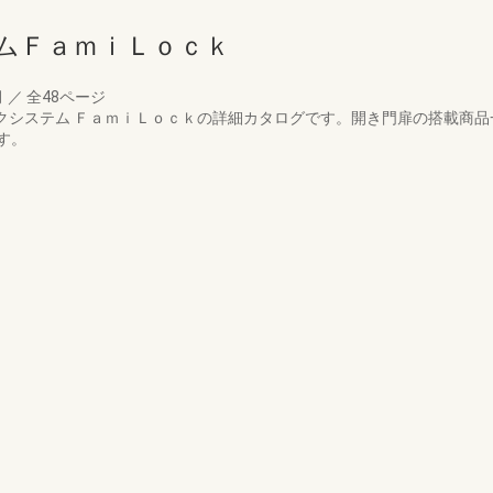
ムＦａｍｉＬｏｃｋ
月
／
全48ページ
ックシステム ＦａｍｉＬｏｃｋの詳細カタログです。開き門扉の搭載商
す。